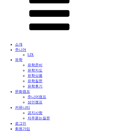
소개
주니어
LIX
유학
유학준비
유학지도
유학상품
유학질문
유학후기
문화캠프
주니어캠프
성인캠프
커뮤니티
공지사항
자주묻는질문
로그인
회원가입