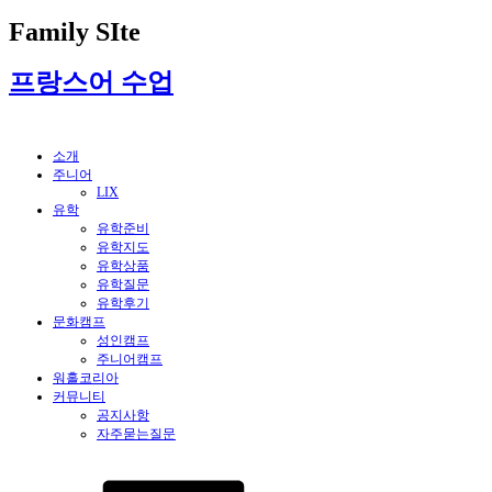
Family SIte
프랑스어 수업
소개
주니어
LIX
유학
유학준비
유학지도
유학상품
유학질문
유학후기
문화캠프
성인캠프
주니어캠프
워홀코리아
커뮤니티
공지사항
자주묻는질문