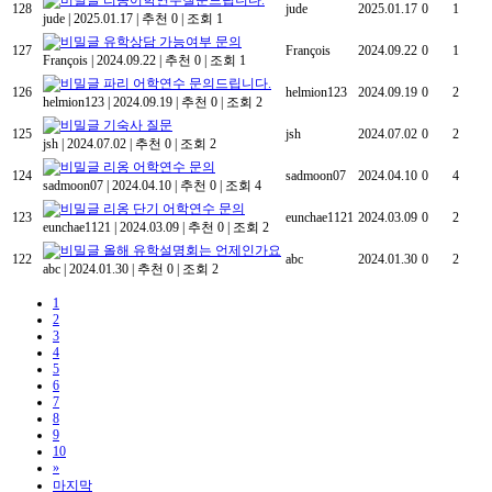
리옹어학연수질문드립니다.
128
jude
2025.01.17
0
1
jude
|
2025.01.17
|
추천 0
|
조회 1
유학상담 가능여부 문의
127
François
2024.09.22
0
1
François
|
2024.09.22
|
추천 0
|
조회 1
파리 어학연수 문의드립니다.
126
helmion123
2024.09.19
0
2
helmion123
|
2024.09.19
|
추천 0
|
조회 2
기숙사 질문
125
jsh
2024.07.02
0
2
jsh
|
2024.07.02
|
추천 0
|
조회 2
리옹 어학연수 문의
124
sadmoon07
2024.04.10
0
4
sadmoon07
|
2024.04.10
|
추천 0
|
조회 4
리옹 단기 어학연수 문의
123
eunchae1121
2024.03.09
0
2
eunchae1121
|
2024.03.09
|
추천 0
|
조회 2
올해 유학설명회는 언제인가요
122
abc
2024.01.30
0
2
abc
|
2024.01.30
|
추천 0
|
조회 2
1
2
3
4
5
6
7
8
9
10
»
마지막