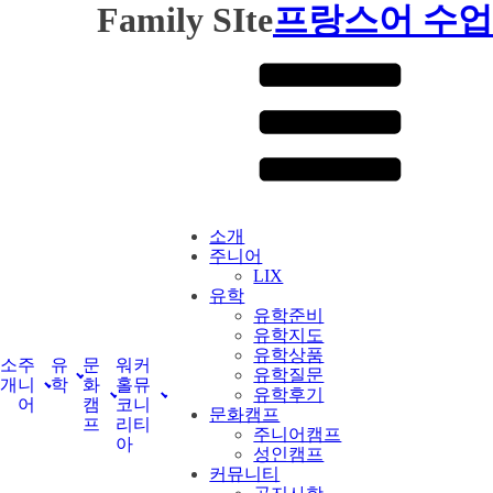
Family SIte
프랑스어 수업
소개
주니어
LIX
유학
유학준비
유학지도
유학상품
소
주
유
문
워
커
유학질문
개
니
학
화
홀
뮤
유학후기
어
캠
코
니
문화캠프
프
리
티
주니어캠프
아
성인캠프
커뮤니티