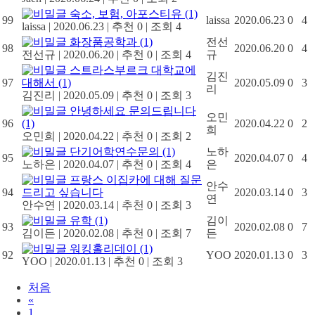
숙소, 보험, 아포스티유
(1)
99
laissa
2020.06.23
0
4
laissa
|
2020.06.23
|
추천 0
|
조회 4
화장품공학과
(1)
전선
98
2020.06.20
0
4
전선규
|
2020.06.20
|
추천 0
|
조회 4
규
스트라스부르크 대학교에
김진
97
대해서
(1)
2020.05.09
0
3
리
김진리
|
2020.05.09
|
추천 0
|
조회 3
안녕하세요 문의드립니다
오민
96
(1)
2020.04.22
0
2
희
오민희
|
2020.04.22
|
추천 0
|
조회 2
단기어학연수문의
(1)
노하
95
2020.04.07
0
4
노하은
|
2020.04.07
|
추천 0
|
조회 4
은
프랑스 이집카에 대해 질문
안수
94
드리고 싶습니다
2020.03.14
0
3
연
안수연
|
2020.03.14
|
추천 0
|
조회 3
유학
(1)
김이
93
2020.02.08
0
7
김이든
|
2020.02.08
|
추천 0
|
조회 7
든
워킹홀리데이
(1)
92
YOO
2020.01.13
0
3
YOO
|
2020.01.13
|
추천 0
|
조회 3
처음
«
1