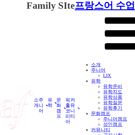
Family SIte
프랑스어 수업
소개
주니어
LIX
유학
유학준비
유학지도
유학상품
소
주
유
문
워
커
유학질문
개
니
학
화
홀
뮤
유학후기
어
캠
코
니
문화캠프
프
리
티
주니어캠프
아
성인캠프
커뮤니티