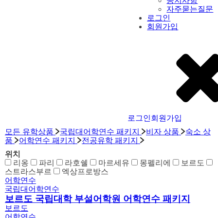
공지사항
자주묻는질문
로그인
회원가입
로그인
회원가입
모든 유학상품
국립대어학연수 패키지
비자 상품
숙소 상
품
어학연수 패키지
전공유학 패키지
위치
리옹
파리
라호쉘
마르세유
몽펠리에
보르도
스트라스부르
엑상프로방스
어학연수
국립대어학연수
보르도 국립대학 부설어학원 어학연수 패키지
보르도
어학연수