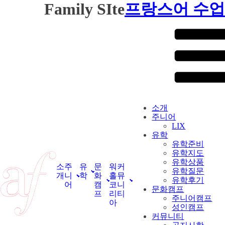
Family SIte
프랑스어 수업
소개
주니어
LIX
유학
유학준비
유학지도
유학상품
소
주
유
문
워
커
유학질문
개
니
학
화
홀
뮤
유학후기
어
캠
코
니
문화캠프
프
리
티
주니어캠프
아
성인캠프
커뮤니티