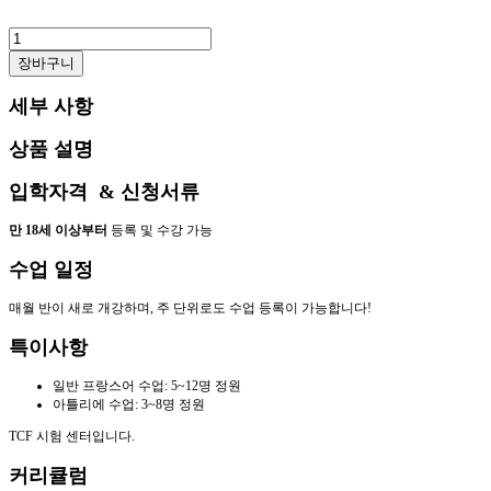
Alliance
Française
장바구니
Montpellier
알
세부 사항
리
앙
스
상품 설명
프
랑
입학자격 & 신청서류
세
즈
만 18세 이상부터
등록 및 수강 가능
몽
펠
수업 일정
리
에
매월 반이 새로 개강하며, 주 단위로도 수업 등록이 가능합니다!
수
량
특이사항
일반 프랑스어 수업: 5~12명 정원
아틀리에 수업: 3~8명 정원
TCF 시험 센터입니다.
커리큘럼