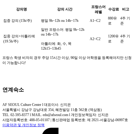
프랑스어
강의명
강의 시간
수강료
비고
레벨
880유
4주 기
집중 강의 (15h/주)
평일 9h~12h ou 14h~17h
A1~C2
로
준
일반 프랑스어: 평일 9h~12h
ou 14h~17h
집중 강의+아틀리에
1200유
4주 기
A2~C2
(19.5h/주)
로
준
아틀리에: 화, 수, 목
12h15~13h45
프랑스 학생 비자의 경우
주당 15시간 이상, 90일 이상 어학원을 등록해야지만 신청
이 가능합니다!
연계숙소
AF SEOUL Culture Center l 대표이사. 신지은
서울특별시 강남구 강남대로 354, 혜천빌딩 11층 562호 (역삼동)
TEL. 02-595-8377 l MAIL. edu@afseoul.com l 개인정보책임자: 신지은
사업자등록번호: 488-05-01107 | 통신판매업 등록번호: 제 2021-서울강남-06997호
이용약관 및 개인정보 정책