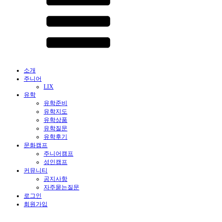
소개
주니어
LIX
유학
유학준비
유학지도
유학상품
유학질문
유학후기
문화캠프
주니어캠프
성인캠프
커뮤니티
공지사항
자주묻는질문
로그인
회원가입