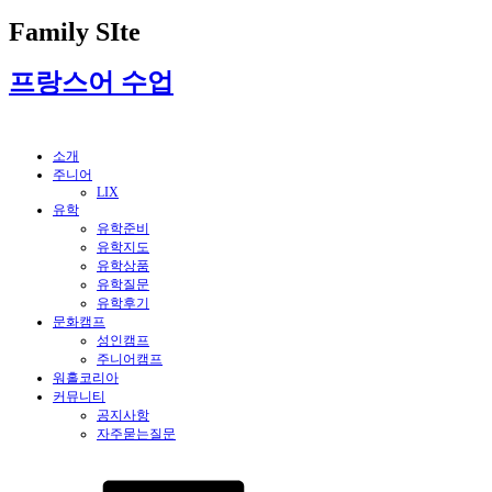
Family SIte
프랑스어 수업
소개
주니어
LIX
유학
유학준비
유학지도
유학상품
유학질문
유학후기
문화캠프
성인캠프
주니어캠프
워홀코리아
커뮤니티
공지사항
자주묻는질문