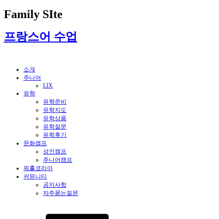
Family SIte
프랑스어 수업
소개
주니어
LIX
유학
유학준비
유학지도
유학상품
유학질문
유학후기
문화캠프
성인캠프
주니어캠프
워홀코리아
커뮤니티
공지사항
자주묻는질문