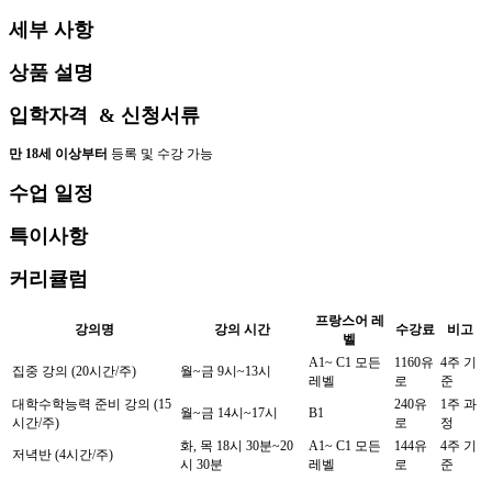
세부 사항
상품 설명
입학자격 & 신청서류
만 18세 이상부터
등록 및 수강 가능
수업 일정
특이사항
커리큘럼
프랑스어 레
강의명
강의 시간
수강료
비고
벨
A1~ C1 모든
1160유
4주 기
집중 강의 (20시간/주)
월~금 9시~13시
레벨
로
준
대학수학능력 준비 강의 (15
240유
1주 과
월~금 14시~17시
B1
시간/주)
로
정
화, 목 18시 30분~20
A1~ C1 모든
144유
4주 기
저녁반 (4시간/주)
시 30분
레벨
로
준