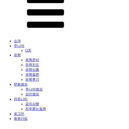
소개
주니어
LIX
유학
유학준비
유학지도
유학상품
유학질문
유학후기
문화캠프
주니어캠프
성인캠프
커뮤니티
공지사항
자주묻는질문
로그인
회원가입