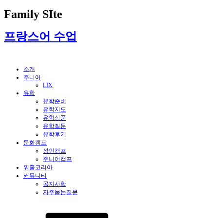
Family SIte
프랑스어 수업
소개
주니어
LIX
유학
유학준비
유학지도
유학상품
유학질문
유학후기
문화캠프
성인캠프
주니어캠프
워홀코리아
커뮤니티
공지사항
자주묻는질문