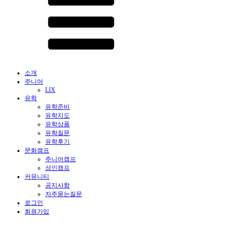
소개
주니어
LIX
유학
유학준비
유학지도
유학상품
유학질문
유학후기
문화캠프
주니어캠프
성인캠프
커뮤니티
공지사항
자주묻는질문
로그인
회원가입