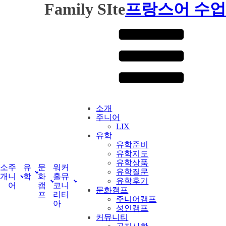
Family SIte
프랑스어 수업
소개
주니어
LIX
유학
유학준비
유학지도
유학상품
소
주
유
문
워
커
유학질문
개
니
학
화
홀
뮤
유학후기
어
캠
코
니
문화캠프
프
리
티
주니어캠프
아
성인캠프
커뮤니티