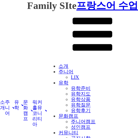
Family SIte
프랑스어 수업
소개
주니어
LIX
유학
유학준비
유학지도
유학상품
소
주
유
문
워
커
유학질문
개
니
학
화
홀
뮤
유학후기
어
캠
코
니
문화캠프
프
리
티
주니어캠프
아
성인캠프
커뮤니티