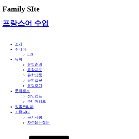
Family SIte
프랑스어 수업
소개
주니어
LIX
유학
유학준비
유학지도
유학상품
유학질문
유학후기
문화캠프
성인캠프
주니어캠프
워홀코리아
커뮤니티
공지사항
자주묻는질문