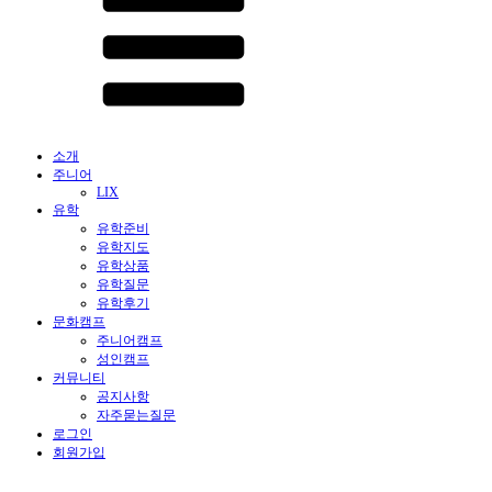
소개
주니어
LIX
유학
유학준비
유학지도
유학상품
유학질문
유학후기
문화캠프
주니어캠프
성인캠프
커뮤니티
공지사항
자주묻는질문
로그인
회원가입