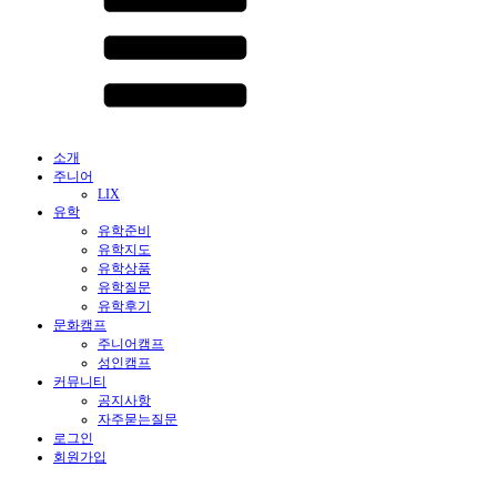
소개
주니어
LIX
유학
유학준비
유학지도
유학상품
유학질문
유학후기
문화캠프
주니어캠프
성인캠프
커뮤니티
공지사항
자주묻는질문
로그인
회원가입