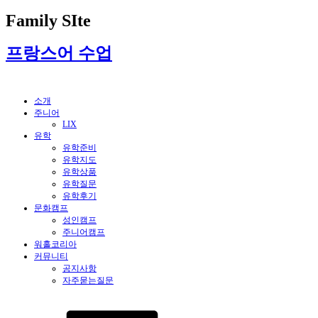
Family SIte
프랑스어 수업
소개
주니어
LIX
유학
유학준비
유학지도
유학상품
유학질문
유학후기
문화캠프
성인캠프
주니어캠프
워홀코리아
커뮤니티
공지사항
자주묻는질문