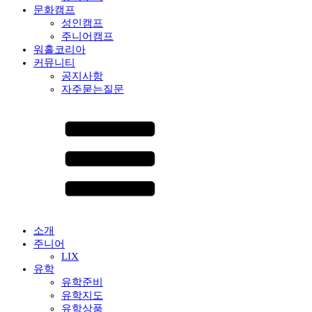
문화캠프
성인캠프
주니어캠프
워홀코리아
커뮤니티
공지사항
자주묻는질문
소개
주니어
LIX
유학
유학준비
유학지도
유학상품