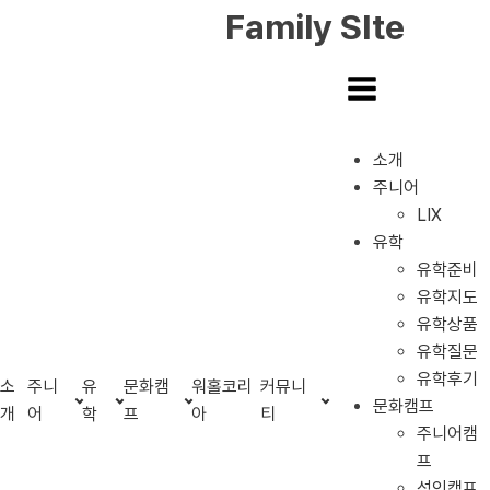
Family SIte
프랑스어 수업
소개
주니어
LIX
유학
유학준비
유학지도
유학상품
유학질문
유학후기
소
주니
유
문화캠
워홀코리
커뮤니
문화캠프
개
어
학
프
아
티
주니어캠
프
성인캠프