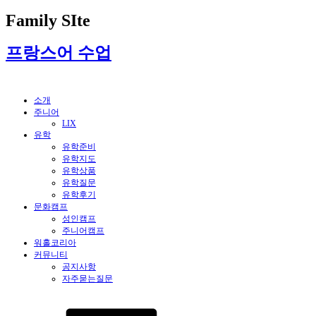
Family SIte
프랑스어 수업
소개
주니어
LIX
유학
유학준비
유학지도
유학상품
유학질문
유학후기
문화캠프
성인캠프
주니어캠프
워홀코리아
커뮤니티
공지사항
자주묻는질문