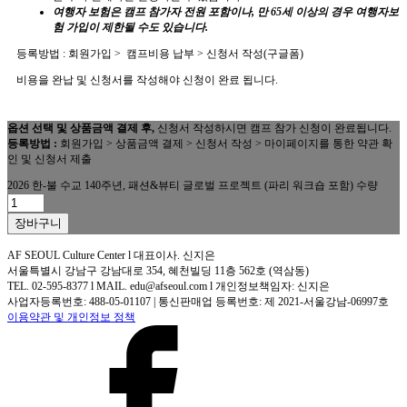
여행자 보험은 캠프 참가자 전원 포함이나, 만 65세 이상의 경우 여행자보
험 가입이 제한될 수도 있습니다.
등록방법 : 회원가입 > 캠프비용 납부 > 신청서 작성(구글폼)
비용을 완납 및 신청서를 작성해야 신청이 완료 됩니다.
옵션 선택 및 상품금액 결제 후,
신청서 작성하시면 캠프 참가 신청이 완료됩니다.
등록방법
:
회원가입 > 상품금액 결제 > 신청서 작성 > 마이페이지를 통한 약관 확
인 및 신청서 제출
2026 한-불 수교 140주년, 패션&뷰티 글로벌 프로젝트 (파리 워크숍 포함) 수량
장바구니
AF SEOUL Culture Center l 대표이사. 신지은
서울특별시 강남구 강남대로 354, 혜천빌딩 11층 562호 (역삼동)
TEL. 02-595-8377 l MAIL. edu@afseoul.com l 개인정보책임자: 신지은
사업자등록번호: 488-05-01107 | 통신판매업 등록번호: 제 2021-서울강남-06997호
이용약관 및 개인정보 정책