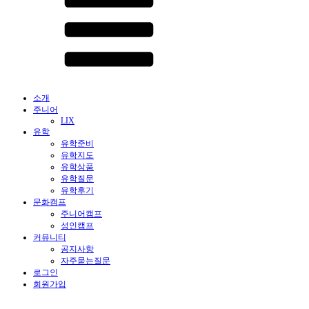
소개
주니어
LIX
유학
유학준비
유학지도
유학상품
유학질문
유학후기
문화캠프
주니어캠프
성인캠프
커뮤니티
공지사항
자주묻는질문
로그인
회원가입