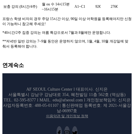
월 ou 수 14시15분
보충 강의 (8시간/4주)
A1~C1
92€
276€
~16시15분
프랑스 학생 비자의 경우
주당 15시간 이상, 90일 이상 어학원을 등록해야지만 신청
이 가능하니 참고해 주세요!
*40시간/2주 집중 강의는 여름 특강으로서 7월과 8월에만 운영합니다.
**저녁반 일반 강의는 7~9월 동안은 운영하지 않으며, 1월, 4월, 10월 개강일에 맞
춰서 등록해야 합니다.
연계숙소
AF SEOUL Culture Center l 대표이사. 신지은
서울특별시 강남구 강남대로 354, 혜천빌딩 11층 562호 (역삼동)
TEL. 02-595-8377 l MAIL. edu@afseoul.com l 개인정보책임자: 신지은
사업자등록번호: 488-05-01107 | 통신판매업 등록번호: 제 2021-서울강
남-06997호
이용약관 및 개인정보 정책