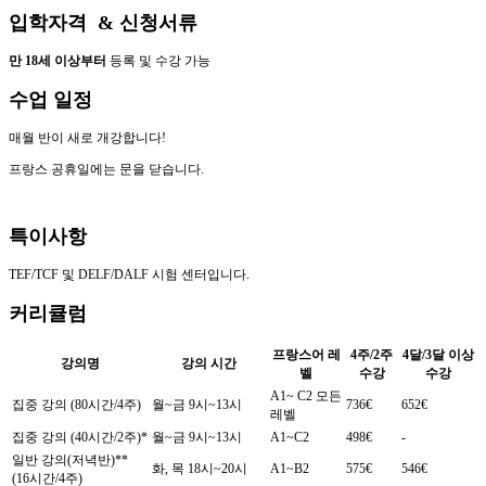
입학자격 & 신청서류
만 18세 이상부터
등록 및 수강 가능
수업 일정
매월 반이 새로 개강합니다!
프랑스 공휴일에는 문을 닫습니다.
특이사항
TEF/TCF 및 DELF/DALF 시험 센터입니다.
커리큘럼
프랑스어 레
4주/2주
4달/3달 이상
강의명
강의 시간
벨
수강
수강
A1~ C2 모든
집중 강의 (80시간/4주)
월~금 9시~13시
736€
652€
레벨
집중 강의 (40시간/2주)*
월~금 9시~13시
A1~C2
498€
-
일반 강의(저녁반)**
화, 목 18시~20시
A1~B2
575€
546€
(16시간/4주)