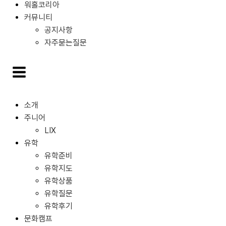
워홀코리아
커뮤니티
공지사항
자주묻는질문
소개
주니어
LIX
유학
유학준비
유학지도
유학상품
유학질문
유학후기
문화캠프