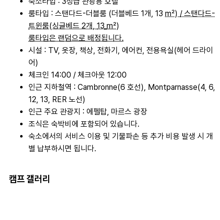
숙소타입 : 3성급 관광용 호텔
룸타입 : 스탠다드-더블룸 (더블베드 1개,
13
m²) / 스탠다드-
트윈룸(싱글베드 2개,
13
m²)
룸타입은 랜덤으로 배정됩니다.
시설 : TV, 옷장, 책상, 전화기, 에어컨, 전용욕실(헤어 드라이
어)
체크인 14:00 / 체크아웃 12:00
인근 지하철역 : Cambronne(6 호선), Montparnasse(4, 6,
12, 13, RER 노선)
인근 주요 관광지 : 에펠탑, 마르스 광장
조식은 숙박비에 포함되어 있습니다.
숙소에서의 서비스 이용 및 기물파손 등 추가 비용 발생 시 개
별 납부하시면 됩니다.
캠프 갤러리