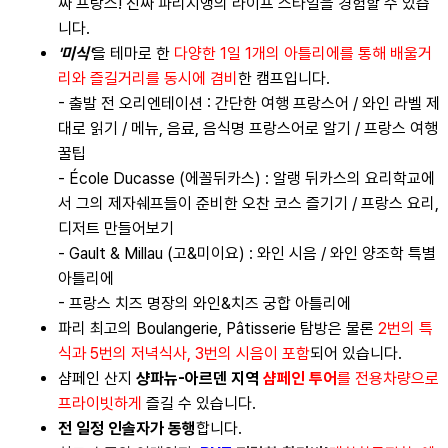
짜 프랑스! 진짜 파리지앵의 라이프 스타일을 경험할 수 있습
니다.
'미식'
을 테마로 한
다양한 1일 1개의 아틀리에를 통해 배울거
리와 즐길거리를 동시에 겸비
한 캠프입니다.
- 출발 전 오리엔테이션 : 간단한 여행 프랑스어 / 와인 라벨 제
대로 읽기 / 메뉴, 음료, 음식명 프랑스어로 알기 / 프랑스 여행
꿀팁
- École Ducasse (에꼴뒤카스) : 알랭 뒤카스의 요리학교에
서 그의 제자쉐프들이 준비한 오찬 코스 즐기기 / 프랑스 요리,
디저트 만들어보기
- Gault & Millau (고&미이요) : 와인 시음 / 와인 양조학 특별
아틀리에
- 프랑스 치즈 명장의 와인&치즈 궁합 아틀리에
파리 최고의 Boulangerie, Pâtisserie 탐방은 물론
2번의 특
식과 5번의 저녁식사, 3번의 시음이 포함
되어 있습니다.
샴페인 산지
샹파뉴-아르덴 지역
샴페인 투어
를 전용차량으로
프라이빗하게
즐길 수 있습니다.
전 일정 인솔자가 동행
합니다.