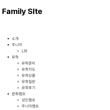
Family SIte
프랑스어 수업
소개
주니어
LIX
유학
유학준비
유학지도
유학상품
유학질문
유학후기
문화캠프
성인캠프
주니어캠프