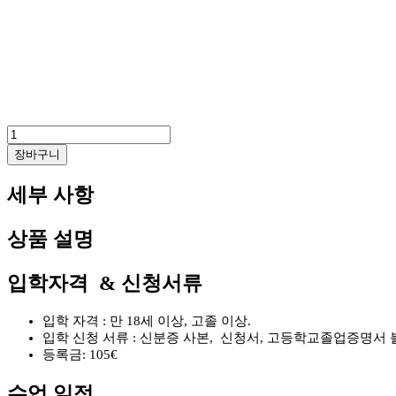
ILCF
-
장바구니
Paris
파
세부 사항
리
카
톨
상품 설명
릭
대
학
입학자격 & 신청서류
부
설
입학 자격 : 만 18세 이상, 고졸 이상.
어
입학 신청 서류 : 신분증 사본, 신청서, 고등학교졸업증명서 불
학
등록금: 105€
원
수
수업 일정
량