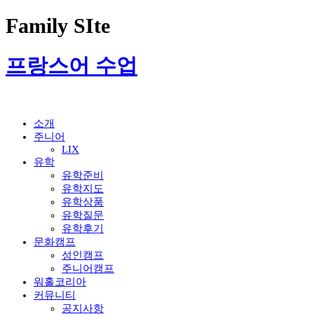
Family SIte
프랑스어 수업
소개
주니어
LIX
유학
유학준비
유학지도
유학상품
유학질문
유학후기
문화캠프
성인캠프
주니어캠프
워홀코리아
커뮤니티
공지사항