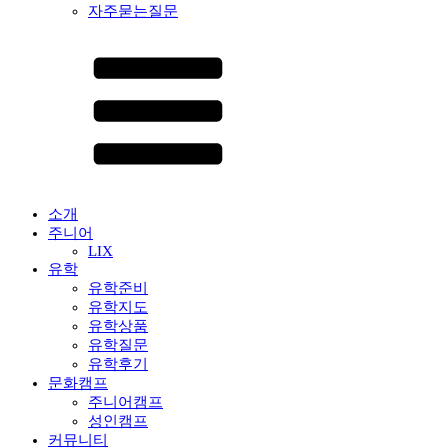
자주묻는질문
소개
주니어
LIX
유학
유학준비
유학지도
유학상품
유학질문
유학후기
문화캠프
주니어캠프
성인캠프
커뮤니티