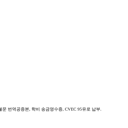
문 번역공증본, 학비 송금영수증, CVEC 95유로 납부.