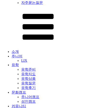
자주묻는질문
소개
주니어
LIX
유학
유학준비
유학지도
유학상품
유학질문
유학후기
문화캠프
주니어캠프
성인캠프
커뮤니티