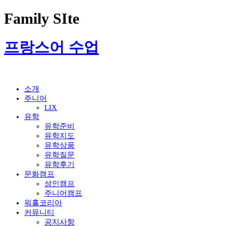
Family SIte
프랑스어 수업
소개
주니어
LIX
유학
유학준비
유학지도
유학상품
유학질문
유학후기
문화캠프
성인캠프
주니어캠프
워홀코리아
커뮤니티
공지사항