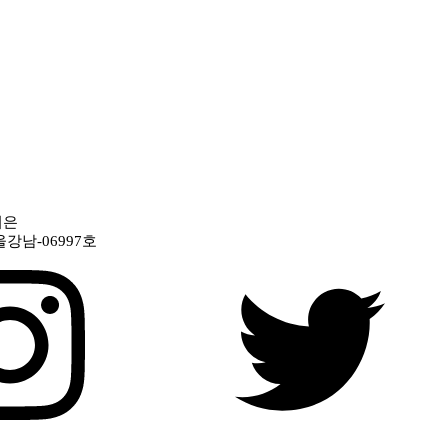
신지은
울강남-06997호