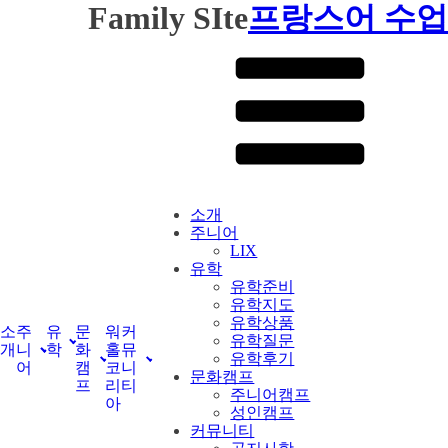
Family SIte
프랑스어 수업
소개
주니어
LIX
유학
유학준비
유학지도
유학상품
소
주
유
문
워
커
유학질문
개
니
학
화
홀
뮤
유학후기
어
캠
코
니
문화캠프
프
리
티
주니어캠프
아
성인캠프
커뮤니티