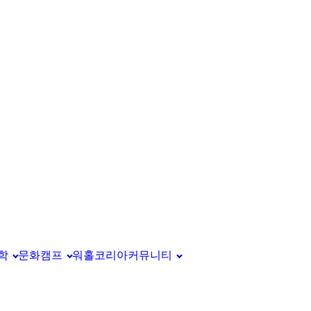
학
문화캠프
워홀코리아
커뮤니티