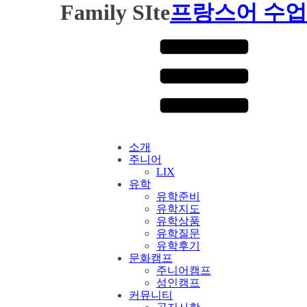
Family SIte
프랑스어 수업
소개
주니어
LIX
유학
유학준비
유학지도
유학상품
유학질문
유학후기
문화캠프
주니어캠프
성인캠프
커뮤니티